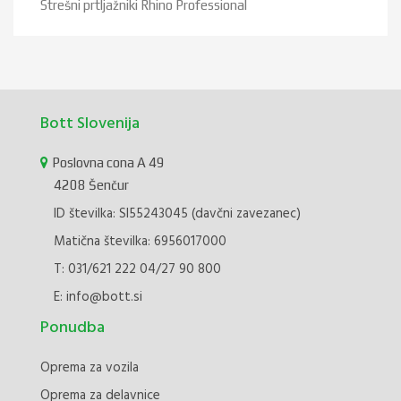
Strešni prtljažniki Rhino Professional
Bott Slovenija
Poslovna cona A 49
4208 Šenčur
ID številka: SI55243045 (davčni zavezanec)
Matična številka: 6956017000
T:
031/621 222
04/27 90 800
E:
info@bott.si
Ponudba
Oprema za vozila
Oprema za delavnice