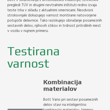
Bott v sodelovanju z avtomobilsko industrijo, tehničnimi
pregledi TÜV in drugimi nevtralnimi inštituti redno izvaja
teste trka v skladu z aktualnimi smernicami. Neodvisni
strokovnjaki dokazujejo varnost montirane natovorjene
potujoče delavnice. Tako raziskujejo obnašanje posameznih
sestavnih delov, njihovih stikov in trdnost pritrdilnih mest
v vozilu v nujnem primeru.
Testirana
varnost
Kombinacija
materialov
Bott Vario pri sestavi posameznih
delov stavi na inteligentno