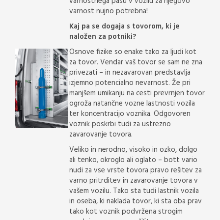
varnostnega pasu v vozilu za njegovo
varnost nujno potrebna!
Kaj pa se dogaja s tovorom, ki je
naložen za potniki?
Osnove fizike so enake tako za ljudi kot
za tovor. Vendar vaš tovor se sam ne zna
privezati – in nezavarovan predstavlja
izjemno potencialno nevarnost. Že pri
manjšem umikanju na cesti prevrnjen tovor
ogroža natančne vozne lastnosti vozila
ter koncentracijo voznika. Odgovoren
voznik poskrbi tudi za ustrezno
zavarovanje tovora.
Veliko in nerodno, visoko in ozko, dolgo
ali tenko, okroglo ali oglato – bott vario
nudi za vse vrste tovora pravo rešitev za
varno pritrditev in zavarovanje tovora v
vašem vozilu. Tako sta tudi lastnik vozila
in oseba, ki naklada tovor, ki sta oba prav
tako kot voznik podvržena strogim