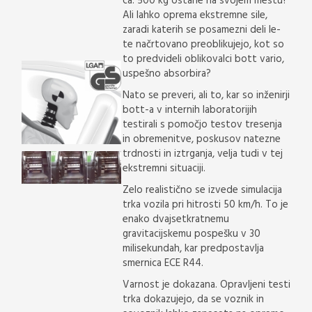
ca. 500 kg ostane na svojem mestu?
Ali lahko oprema ekstremne sile,
zaradi katerih se posamezni deli le-
te načrtovano preoblikujejo, kot so
to predvideli oblikovalci bott vario,
uspešno absorbira?
Nato se preveri, ali to, kar so inženirji
bott-a v internih laboratorijih
testirali s pomočjo testov tresenja
in obremenitve, poskusov natezne
trdnosti in iztrganja, velja tudi v tej
ekstremni situaciji.
Zelo realistično se izvede simulacija
trka vozila pri hitrosti 50 km/h. To je
enako dvajsetkratnemu
gravitacijskemu pospešku v 30
milisekundah, kar predpostavlja
smernica ECE R44.
Varnost je dokazana. Opravljeni testi
trka dokazujejo, da se voznik in