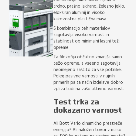
kombinacijo materialov. Izjemno
trdno, prašno lakirano, železno jeklo,
eloksiran aluminij in visoko
kakovostna plastična masa.
S kombinacijo teh materialov
zagotavlja visoko varnost in
stabilnost ob minimalni lastni teži
opreme.
Ta filozofija občutno zmanjša samo
težo opreme, a vseeno zagotavlja
neomejeno zaščito za vse potnike.
Poleg pasivne varnosti v nujnih
primerih pa ta način izdelave dobro
vpliva tudi na vašo aktivno varnost.
Test trka za
dokazano varnost
Ali Bott Vario dinamično prestreže
energijo? Ali naložen tovor z maso