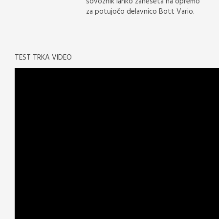
sovoznik lahko zaneseta na opremo
za potujočo delavnico Bott Vario.
TEST TRKA VIDEO