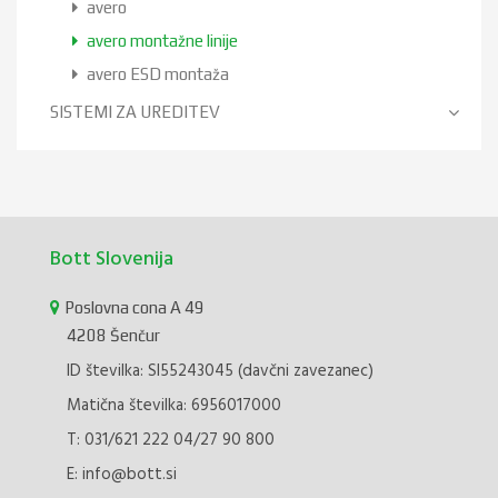
avero
avero montažne linije
avero ESD montaža
SISTEMI ZA UREDITEV
Bott Slovenija
Poslovna cona A 49
4208 Šenčur
ID številka: SI55243045 (davčni zavezanec)
Matična številka: 6956017000
T:
031/621 222
04/27 90 800
E:
info@bott.si