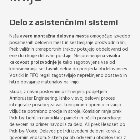
Delo z asistenčnimi sistemi
Naša
avero montažna delovna mesta
omogočajo izvedbo
posameznih delovnih mest in sestavljanje proizvodnih linij.
Prek valjčnih transportnih trakov potujejo obdelovanci od
ene do druge delovne postaje. Nespremenjena
visoka
kakovost proizvodnje
je tako zagotovljena vse od
komisioniranja sestavnih delov do pregleda obdelovancev.
Vozički in FIFO regali zagotavljajo neprekinjeno dostavo in
hitro dovajanje materialov na linijo.
Skupaj z našim poslovnim partnerjem, podjetjem
Armbruster Engineering, lahko v svoj delovni proces
integrirate posebej za vas koncipirano opremo in vanjo
vključite potrebno orodje in stroje. Komisioniranje prek
Pick-by-Light in navodila v pametnih očalih posredujejo
delavcem na primer navodila za delo. Ali prek Headset po
Pick-by-Voice. Delavec potrdi izvedeni delovni korak z
govornim vnosom. Sistem pa ob odvzemu obdelovanca z