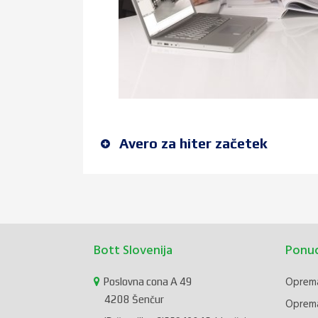
Avero za hiter začetek
Bott Slovenija
Ponu
Oprema
Poslovna cona A 49
4208 Šenčur
Oprema