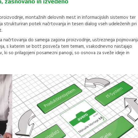
o, zasnovano in izvedeno
roizvodnje, montažnih delovnih mest in informacijskih sistemov ter
 strukturiran potek načrtovanja in tesen dialog vseh udeleženih pri
t.
ga načrtovanja do samega zagona proizvodnje, ustreznega pojmovanj
enja, s katerim se bott posveča tem temam, vsakodnevno nastajajo
 ki so prilagojeni posamezni panogi, so osnova za sveže ideje in