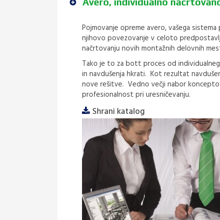
Avero, individualno načrtovan
Pojmovanje opreme avero, vašega sistema p
njihovo povezovanje v celoto predpostavlja
načrtovanju novih montažnih delovnih mes
Tako je to za bott proces od individualne
in navdušenja hkrati. Kot rezultat navduš
nove rešitve. Vedno večji nabor konceptov,
profesionalnost pri uresničevanju.
Shrani katalog